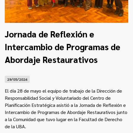
Contacto
Programa Educación en Derechos Humanos
Convenios
Cuento con Derechos
Concursos
Transparencia
Jornada de Reflexión e
Acceso a la información Pública
Intercambio de Programas de
Pedido de Acceso a la Información online
Abordaje Restaurativos
Tenés Derechos
Plan de Gobierno Abierto en la Justicia
29/05/2026
Recursos y Acceso a la Justicia
El día 28 de mayo el equipo de trabajo de la Dirección de
Responsabilidad Social y Voluntariado del Centro de
Repositorio de Datos Abiertos
Planificación Estratégica asistió a la Jornada de Reflexión e
Intercambio de Programas de Abordaje Restaurativos junto
a la Comunidad que tuvo lugar en la Facultad de Derecho
de la UBA.