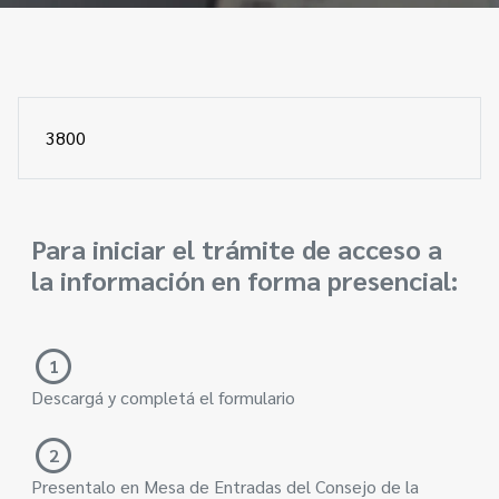
Contacto
Programa Educación en Derechos Humanos
Convenios
Cuento con Derechos
Concursos
Transparencia
Acceso a la información Pública
3800
Pedido de Acceso a la Información online
Tenés Derechos
Para iniciar el trámite de acceso a
la información en forma presencial:
Plan de Gobierno Abierto en la Justicia
Recursos y Acceso a la Justicia
1
Repositorio de Datos Abiertos
Descargá y completá el formulario
2
Presentalo en Mesa de Entradas del Consejo de la