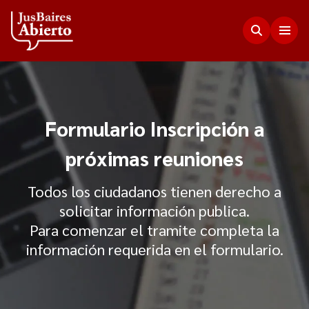
Justicia Abierta
Formulario Inscripción a
Transparencia
JusLab
próximas reuniones
Funciones del Consejo de la Magistratura
Innovación en la Justicia
Participación Ciudadana
Todos los ciudadanos tienen derecho a
Plenario de Consejeros
solicitar información publica.
Visualización de Datos
Programa Acceso Comunitario a Justicia
Para comenzar el tramite completa la
Novedades
Estadísticas
Redes Internacionales
información requerida en el formulario.
Programa Protagonistas de Justicia
Presupuesto, compras, nómina de personal y
Preguntas Frecuentes
Encuentros anteriores
escala salarial.
Innovación e incidencia
Nuestros Co-creadores
Memorias