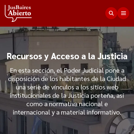
Justicia Abierta
Recursos y Acceso a la Justicia
Transparencia
JusLab
En esta sección, el Poder Judicial pone a
Funciones del Consejo de la Magistratura
disposición de los habitantes de la Ciudad
Innovación en la Justicia
Participación Ciudadana
una serie de vínculos a los sitios web
Plenario de Consejeros
Visualización de Datos
institucionales de la Justicia porteña, así
Programa Acceso Comunitario a Justicia
Novedades
Estadísticas
como a normativa nacional e
Redes Internacionales
Programa Protagonistas de Justicia
internacional y a material informativo.
Presupuesto, compras, nómina de personal y
Preguntas Frecuentes
Encuentros anteriores
escala salarial.
Innovación e incidencia
Nuestros Co-creadores
Memorias