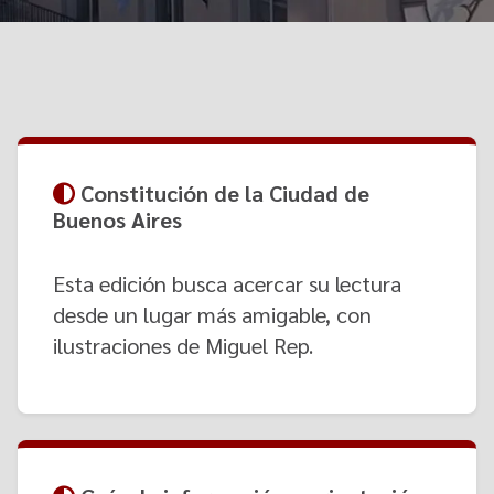
Contacto
Programa Educación en Derechos Humanos
Convenios
Cuento con Derechos
Concursos
Transparencia
Acceso a la información Pública
Pedido de Acceso a la Información online
Constitución de la Ciudad de
Buenos Aires
Tenés Derechos
Plan de Gobierno Abierto en la Justicia
Esta edición busca acercar su lectura
desde un lugar más amigable, con
Recursos y Acceso a la Justicia
ilustraciones de Miguel Rep.
Repositorio de Datos Abiertos