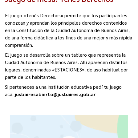
Contacto
Programa Educación en Derechos Humanos
Convenios
Cuento con Derechos
El juego «Tenés Derechos» permite que los participantes
conozcan y aprendan los principales derechos contenidos
Concursos
Transparencia
en la Constitución de la Ciudad Autónoma de Buenos Aires,
Acceso a la información Pública
de una forma didáctica a los fines de una mejor y más rápida
comprensión.
Pedido de Acceso a la Información online
El juego se desarrolla sobre un tablero que representa la
Ciudad Autónoma de Buenos Aires. Allí aparecen distintos
Tenés Derechos
lugares, denominadas «ESTACIONES», de uso habitual por
parte de los habitantes.
Plan de Gobierno Abierto en la Justicia
Si perteneces a una institución educativa pedí tu juego
Recursos y Acceso a la Justicia
acá:
jusbairesabierto@jusbaires.gob.ar
Repositorio de Datos Abiertos
R
e
p