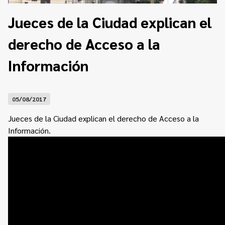
Contacto
Programa Educación en Derechos Humanos
Jueces de la Ciudad explican el
Convenios
Cuento con Derechos
derecho de Acceso a la
Concursos
Transparencia
Acceso a la información Pública
Información
Pedido de Acceso a la Información online
05/08/2017
Tenés Derechos
Jueces de la Ciudad explican el derecho de Acceso a la
Plan de Gobierno Abierto en la Justicia
Información.
Recursos y Acceso a la Justicia
Repositorio de Datos Abiertos