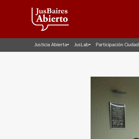
Justicia Abierta
JusLab
Participación Ciuda