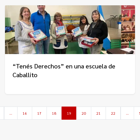
“Tenés Derechos” en una escuela de
Caballito
…
16
17
18
19
20
21
22
…