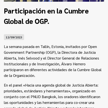
Contacto
Programa Educación en Derechos Humanos
Participación en la Cumbre
Convenios
Cuento con Derechos
Global de OGP.
Concursos
Transparencia
Acceso a la información Pública
12/09/2023
Pedido de Acceso a la Información online
La semana pasada en Tallín, Estonia, invitados por
Open
Tenés Derechos
Government Partnership (OGP)
, la Directora de Justicia
Abierta, Inés Selvood y el Director General de Relaciones
Plan de Gobierno Abierto en la Justicia
Institucionales y de Investigación, Álvaro Herrero
participaron en diferentes actividades de la Cumbre Global
Recursos y Acceso a la Justicia
de la Organización.
Repositorio de Datos Abiertos
En el panel «Hacia una agenda global de Justicia Abierta:
prioridades, estándares y herramientas», organizado en
conjunto con el
PNUD Bangkok
, los oradores identificaron
las oportunidades y las herramientas para co-crear una