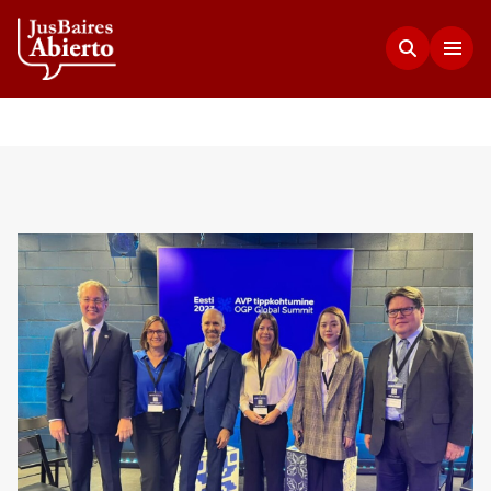
Justicia Abierta
Transparencia
JusLab
Funciones del Consejo de la Magistratura
Innovación en la Justicia
Participación Ciudadana
Plenario de Consejeros
Visualización de Datos
Programa Acceso Comunitario a Justicia
Novedades
Estadísticas
Redes Internacionales
Programa Protagonistas de Justicia
Presupuesto, compras, nómina de personal y
Preguntas Frecuentes
Encuentros anteriores
escala salarial.
Innovación e incidencia
Nuestros Co-creadores
Memorias