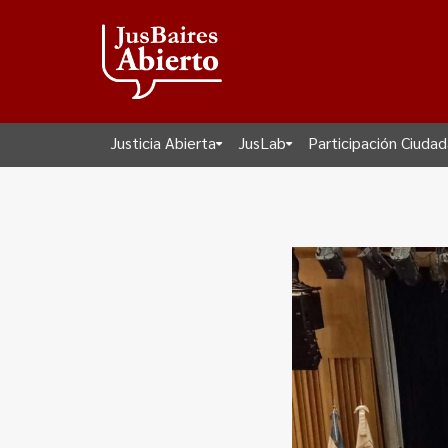
Justicia Abierta
JusLab
Participación Ciuda