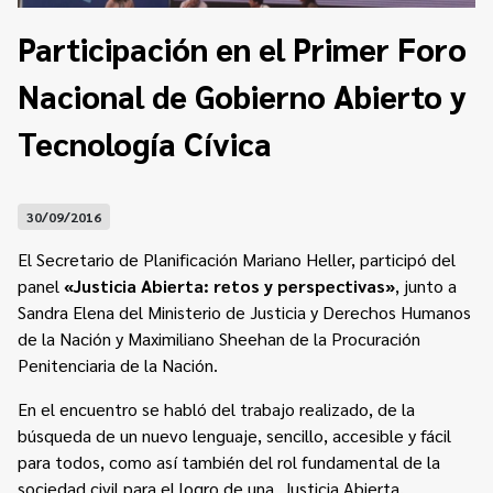
Contacto
Programa Educación en Derechos Humanos
Participación en el Primer Foro
Convenios
Cuento con Derechos
Nacional de Gobierno Abierto y
Concursos
Transparencia
Acceso a la información Pública
Tecnología Cívica
Pedido de Acceso a la Información online
30/09/2016
Tenés Derechos
El Secretario de Planificación Mariano Heller, participó del
Plan de Gobierno Abierto en la Justicia
panel
«Justicia Abierta: retos y perspectivas»
, junto a
Sandra Elena del Ministerio de Justicia y Derechos Humanos
Recursos y Acceso a la Justicia
de la Nación y Maximiliano Sheehan de la Procuración
Penitenciaria de la Nación.
Repositorio de Datos Abiertos
En el encuentro se habló del trabajo realizado, de la
búsqueda de un nuevo lenguaje, sencillo, accesible y fácil
para todos, como así también del rol fundamental de la
sociedad civil para el logro de una Justicia Abierta.