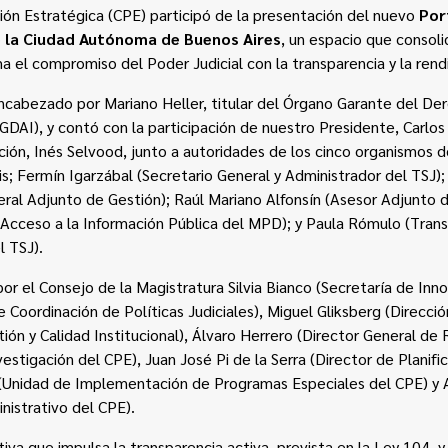
ción Estratégica (CPE) participó de la presentación del nuevo
Por
de la Ciudad Autónoma de Buenos Aires
, un espacio que consoli
rma el compromiso del Poder Judicial con la transparencia y la rend
ncabezado por Mariano Heller, titular del Órgano Garante del De
GDAI), y contó con la participación de nuestro Presidente, Carlos
ción, Inés Selvood, junto a autoridades de los cinco organismos de
; Fermín Igarzábal (Secretario General y Administrador del TSJ);
ral Adjunto de Gestión); Raúl Mariano Alfonsín (Asesor Adjunto d
e Acceso a la Información Pública del MPD); y Paula Rómulo (Trans
l TSJ).
or el Consejo de la Magistratura Silvia Bianco (Secretaría de Inno
e Coordinación de Políticas Judiciales), Miguel Gliksberg (Direcci
tión y Calidad Institucional), Álvaro Herrero (Director General de
vestigación del CPE), Juan José Pi de la Serra (Director de Planifi
 (Unidad de Implementación de Programas Especiales del CPE) y
nistrativo del CPE).
tiva que impulsa la transparencia activa, prevista en la Ley 104,