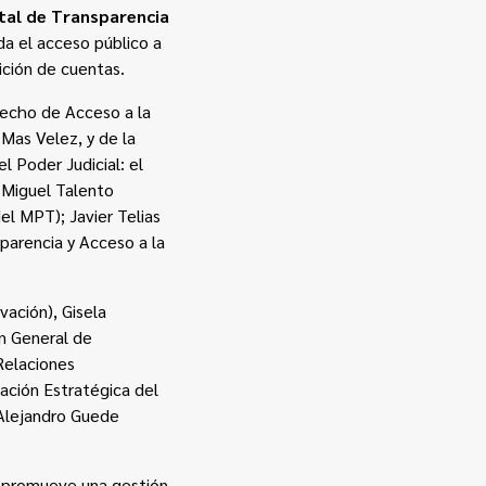
tal de Transparencia
da el acceso público a
ición de cuentas.
recho de Acceso a la
 Mas Velez, y de la
l Poder Judicial: el
 Miguel Talento
el MPT); Javier Telias
parencia y Acceso a la
vación), Gisela
ón General de
 Relaciones
cación Estratégica del
 Alejandro Guede
 y promueve una gestión