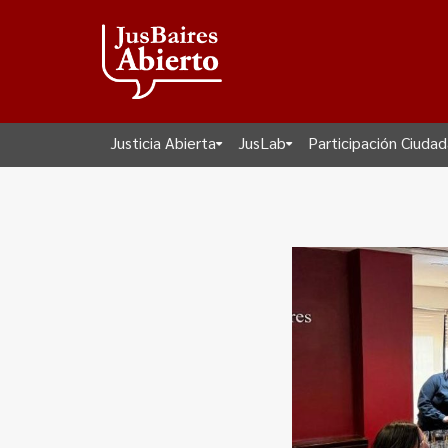
Justicia Abierta
JusLab
Participación Ciuda