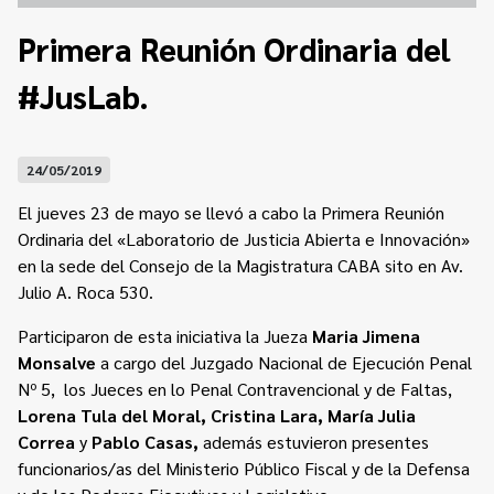
Contacto
Programa Educación en Derechos Humanos
Primera Reunión Ordinaria del
Convenios
Cuento con Derechos
#JusLab.
Concursos
Transparencia
Acceso a la información Pública
24/05/2019
Pedido de Acceso a la Información online
El jueves 23 de mayo se llevó a cabo la Primera Reunión
Tenés Derechos
Ordinaria del «Laboratorio de Justicia Abierta e Innovación»
en la sede del Consejo de la Magistratura CABA sito en Av.
Plan de Gobierno Abierto en la Justicia
Julio A. Roca 530.
Recursos y Acceso a la Justicia
Participaron de esta iniciativa la Jueza
Maria Jimena
Monsalve
a cargo del Juzgado Nacional de Ejecución Penal
Repositorio de Datos Abiertos
Nº 5, los Jueces en lo Penal Contravencional y de Faltas,
Lorena Tula del Moral, Cristina Lara, María Julia
Correa
y
Pablo Casas,
además estuvieron presentes
funcionarios/as del Ministerio Público Fiscal y de la Defensa