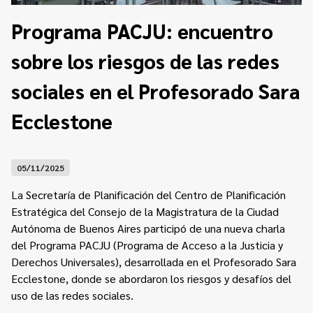
Contacto
Programa Educación en Derechos Humanos
Programa PACJU: encuentro
Convenios
Cuento con Derechos
sobre los riesgos de las redes
Concursos
Transparencia
Acceso a la información Pública
sociales en el Profesorado Sara
Ecclestone
Pedido de Acceso a la Información online
Tenés Derechos
05/11/2025
Plan de Gobierno Abierto en la Justicia
La Secretaría de Planificación del Centro de Planificación
Recursos y Acceso a la Justicia
Estratégica del Consejo de la Magistratura de la Ciudad
Autónoma de Buenos Aires participó de una nueva charla
Repositorio de Datos Abiertos
del Programa PACJU (Programa de Acceso a la Justicia y
Derechos Universales), desarrollada en el Profesorado Sara
Ecclestone, donde se abordaron los riesgos y desafíos del
uso de las redes sociales.