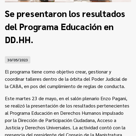
Contacto
Programa Educación en Derechos Humanos
Se presentaron los resultados
Convenios
Cuento con Derechos
del Programa Educación en
Concursos
Transparencia
Acceso a la información Pública
DD.HH.
Pedido de Acceso a la Información online
30/05/2023
Tenés Derechos
El programa tiene como objetivo crear, gestionar y
Plan de Gobierno Abierto en la Justicia
coordinar talleres dentro de la órbita del Poder Judicial de
la CABA, en pos del cumplimiento de reglas de conducta.
Recursos y Acceso a la Justicia
Este martes 23 de mayo, en el salón plenario Enzo Pagani,
Repositorio de Datos Abiertos
se realizó la presentación de los resultados pertenecientes
al Programa Educación en Derechos Humanos impulsado
por la Dirección de Participación Ciudadana, Acceso a
Justicia y Derechos Universales. La actividad contó con la
presencia del presidente del Consejo de la Magistratura,