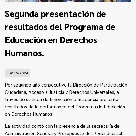
Contacto
Programa Educación en Derechos Humanos
Segunda presentación de
Convenios
Cuento con Derechos
resultados del Programa de
Concursos
Transparencia
Acceso a la información Pública
Educación en Derechos
Humanos.
Pedido de Acceso a la Información online
Tenés Derechos
14/06/2024
Plan de Gobierno Abierto en la Justicia
Por segundo año consecutivo la Dirección de Participación
Recursos y Acceso a la Justicia
Ciudadana, Acceso a Justicia y Derechos Universales, a
través de su línea de Innovación e Incidencia presenta
Repositorio de Datos Abiertos
resultados de la performance del Programa de Educación
en Derechos Humanos,
La actividad contó con la presencia de la secretaría de
Administración General y Presupuesto del Poder Judicial,