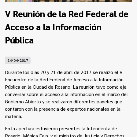
Contacto
Programa Educación en Derechos Humanos
V Reunión de la Red Federal de
Convenios
Cuento con Derechos
Acceso a la Información
Concursos
Transparencia
Acceso a la información Pública
Pública
Pedido de Acceso a la Información online
24/04/2017
Tenés Derechos
Durante los días 20 y 21 de abril de 2017 se realizó el V
Plan de Gobierno Abierto en la Justicia
Encuentro de la Red Federal de Acceso a la Información
Pública en la Ciudad de Rosario. La reunión tuvo como eje
Recursos y Acceso a la Justicia
conversar sobre el acceso a la información en el marco del
Gobierno Abierto y se realizaron diferentes paneles que
Repositorio de Datos Abiertos
contaron con la presencia de expertos nacionales en la
materia.
En la apertura estuvieron presentes la Intendenta de
Rosario, Mónica Fein, y el ministro de Justicia y Derechos