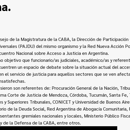
a.
sejo de la Magistratura de la CABA, la Dirección de Participació
niversales (PAJDU) del mismo organismo y la Red Nueva Acción P
cuentro Nacional sobre Acceso a Justicia en Argentina.
 objetivo que funcionario/as judiciales, académico/as y referen
cuentren un espacio de debate sobre la situación actual del acceso
 el servicio de justicia para aquellos sectores que se ven afecta
nsatisfechas.
ieron son referentes de: Procuración General de la Nación, Tribu
rema Corte de Justicia de Mendoza, Córdoba, Tucumán, Santa Fe, 
s y Superiores Tribunales, CONICET y Universidad de Buenos Aire
rio de la Deuda Social, Red Argentina de Abogacía Comunitaria, 
sentantes gremiales nacionales y locales, Ministerio Público Fisca
r y de la Defensa de la CABA, entre otros.