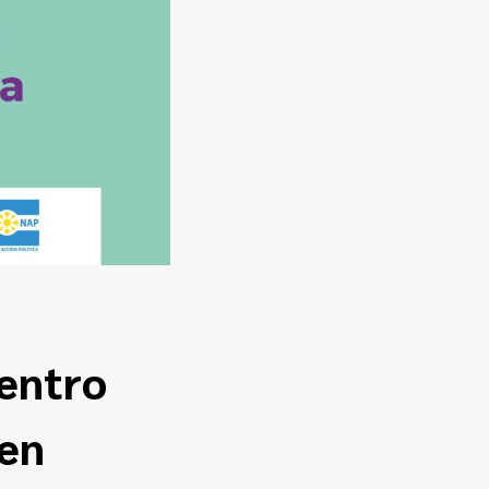
uentro
 en