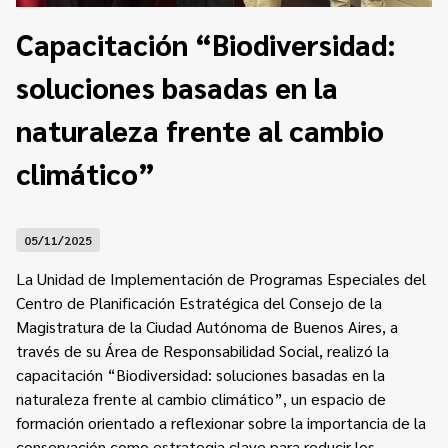
Contacto
Programa Educación en Derechos Humanos
Capacitación “Biodiversidad:
Convenios
Cuento con Derechos
soluciones basadas en la
Concursos
Transparencia
Acceso a la información Pública
naturaleza frente al cambio
climático”
Pedido de Acceso a la Información online
Tenés Derechos
05/11/2025
Plan de Gobierno Abierto en la Justicia
La Unidad de Implementación de Programas Especiales del
Recursos y Acceso a la Justicia
Centro de Planificación Estratégica del Consejo de la
Magistratura de la Ciudad Autónoma de Buenos Aires, a
Repositorio de Datos Abiertos
través de su Área de Responsabilidad Social, realizó la
capacitación “Biodiversidad: soluciones basadas en la
naturaleza frente al cambio climático”, un espacio de
formación orientado a reflexionar sobre la importancia de la
conservación como estrategia clave para reducir los