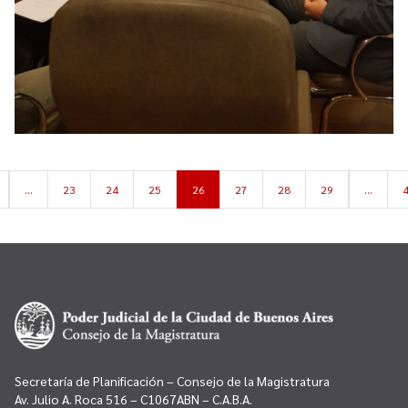
…
23
24
25
26
27
28
29
…
Secretaría de Planificación – Consejo de la Magistratura
Av. Julio A. Roca 516 – C1067ABN – C.A.B.A.