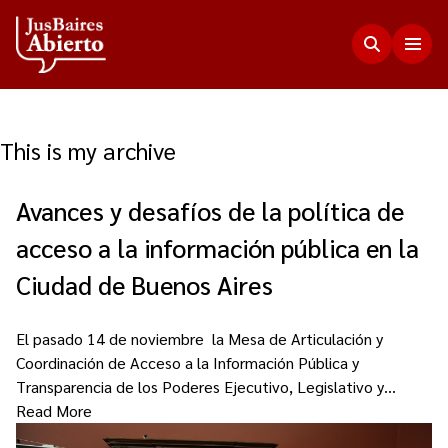
This is my archive
Justicia Abierta
Avances y desafíos de la política de
Transparencia
JusLab
acceso a la información pública en la
Funciones del Consejo de la Magistratura
Innovación en la Justicia
Participación Ciudadana
Ciudad de Buenos Aires
Plenario de Consejeros
Visualización de Datos
Programa Acceso Comunitario a Justicia
Novedades
Estadísticas
El pasado 14 de noviembre la Mesa de Articulación y
Redes Internacionales
Coordinación de Acceso a la Información Pública y
Programa Protagonistas de Justicia
Presupuesto, compras, nómina de personal y
Transparencia de los Poderes Ejecutivo, Legislativo y…
Preguntas Frecuentes
Encuentros anteriores
escala salarial.
Read More
Innovación e incidencia
Nuestros Co-creadores
Memorias