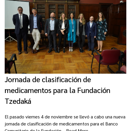
Contacto
Programa Educación en Derechos Humanos
Convenios
Cuento con Derechos
Concursos
Transparencia
Acceso a la información Pública
Pedido de Acceso a la Información online
Tenés Derechos
Plan de Gobierno Abierto en la Justicia
Jornada de clasificación de
Recursos y Acceso a la Justicia
medicamentos para la Fundación
Repositorio de Datos Abiertos
Tzedaká
El pasado viernes 4 de noviembre se llevó a cabo una nueva
jornada de clasificación de medicamentos para el Banco
Comunitario de la Fundación…
Read More