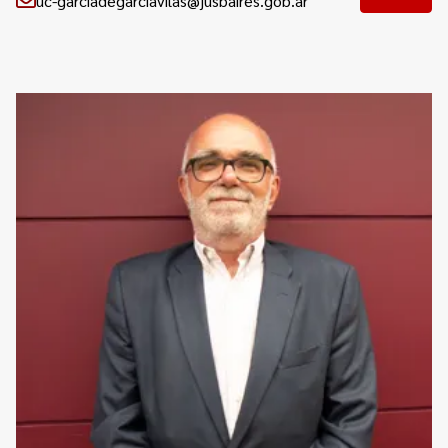
uc-garciadegarciavilas@jusbaires.gob.ar