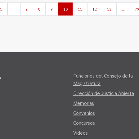
1
…
7
8
9
10
11
12
13
…
7
Funciones del Consejo de la
Magistratura
Dirección de Justicia Abierta
Memorias
Convenios
Concursos
Videos