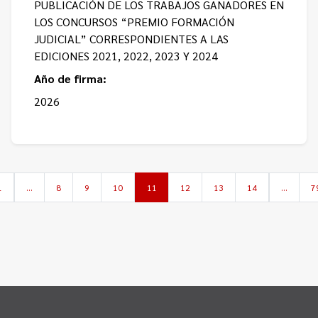
PUBLICACIÓN DE LOS TRABAJOS GANADORES EN
LOS CONCURSOS “PREMIO FORMACIÓN
JUDICIAL” CORRESPONDIENTES A LAS
EDICIONES 2021, 2022, 2023 Y 2024
Año de firma:
2026
1
…
8
9
10
11
12
13
14
…
7