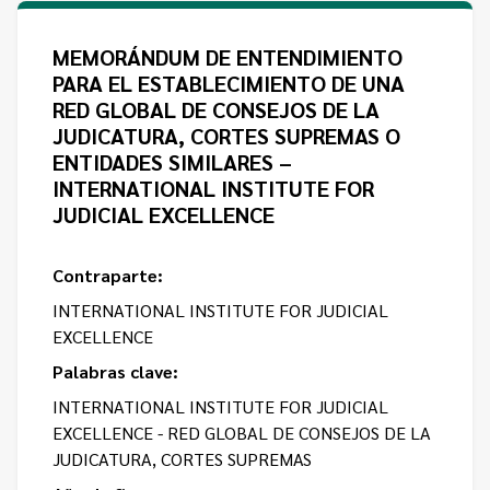
Contacto
Programa Educación en Derechos Humanos
Convenios
Cuento con Derechos
MEMORÁNDUM DE ENTENDIMIENTO
PARA EL ESTABLECIMIENTO DE UNA
Concursos
Transparencia
RED GLOBAL DE CONSEJOS DE LA
Acceso a la información Pública
JUDICATURA, CORTES SUPREMAS O
ENTIDADES SIMILARES –
Pedido de Acceso a la Información online
INTERNATIONAL INSTITUTE FOR
JUDICIAL EXCELLENCE
Tenés Derechos
Plan de Gobierno Abierto en la Justicia
Contraparte:
INTERNATIONAL INSTITUTE FOR JUDICIAL
Recursos y Acceso a la Justicia
EXCELLENCE
Repositorio de Datos Abiertos
Palabras clave:
INTERNATIONAL INSTITUTE FOR JUDICIAL
EXCELLENCE - RED GLOBAL DE CONSEJOS DE LA
JUDICATURA, CORTES SUPREMAS