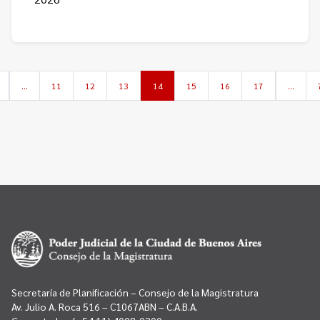
…
11
12
13
14
15
16
17
…
Secretaría de Planificación – Consejo de la Magistratura
Av. Julio A. Roca 516 – C1067ABN – C.A.B.A.