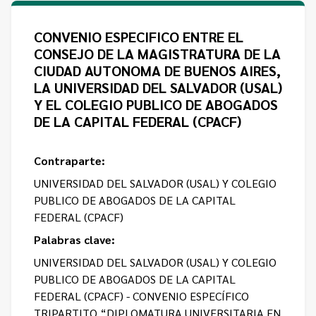
Contacto
Programa Educación en Derechos Humanos
Convenios
Cuento con Derechos
CONVENIO ESPECIFICO ENTRE EL
CONSEJO DE LA MAGISTRATURA DE LA
Concursos
Transparencia
CIUDAD AUTONOMA DE BUENOS AIRES,
Acceso a la información Pública
LA UNIVERSIDAD DEL SALVADOR (USAL)
Y EL COLEGIO PUBLICO DE ABOGADOS
Pedido de Acceso a la Información online
DE LA CAPITAL FEDERAL (CPACF)
Tenés Derechos
Contraparte:
Plan de Gobierno Abierto en la Justicia
UNIVERSIDAD DEL SALVADOR (USAL) Y COLEGIO
PUBLICO DE ABOGADOS DE LA CAPITAL
Recursos y Acceso a la Justicia
FEDERAL (CPACF)
Repositorio de Datos Abiertos
Palabras clave:
UNIVERSIDAD DEL SALVADOR (USAL) Y COLEGIO
PUBLICO DE ABOGADOS DE LA CAPITAL
FEDERAL (CPACF) - CONVENIO ESPECÍFICO
TRIPARTITO “DIPLOMATURA UNIVERSITARIA EN