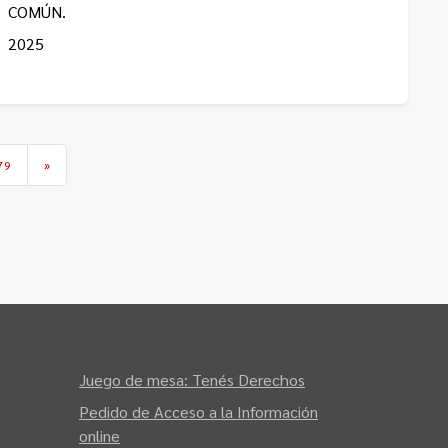
COMÚN.
2025
79
»
Juego de mesa: Tenés Derechos
Pedido de Acceso a la Información
online