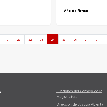
Año de firma:
…
21
22
23
24
25
26
27
…
Funciones del Consejo de la
Magistratura
Dirección de Justicia Abierta