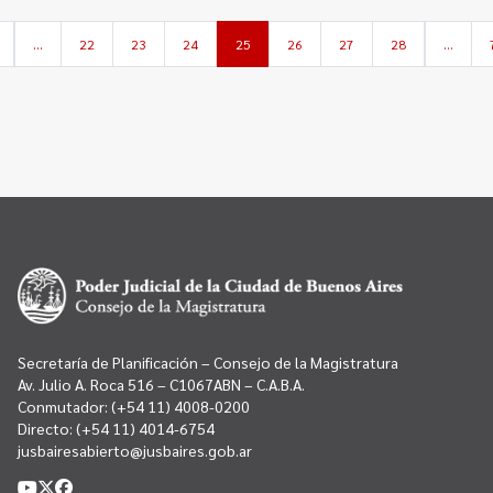
…
22
23
24
25
26
27
28
…
Secretaría de Planificación – Consejo de la Magistratura
Av. Julio A. Roca 516 – C1067ABN – C.A.B.A.
Conmutador:
(+54 11) 4008-0200
Directo:
(+54 11) 4014-6754
jusbairesabierto@jusbaires.gob.ar