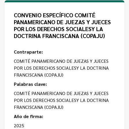
Contacto
Programa Educación en Derechos Humanos
Convenios
Cuento con Derechos
CONVENIO ESPECÍFICO COMITÉ
PANAMERICANO DE JUEZAS Y JUECES
Concursos
Transparencia
POR LOS DERECHOS SOCIALESY LA
Acceso a la información Pública
DOCTRINA FRANCISCANA (COPAJU)
Pedido de Acceso a la Información online
Contraparte:
Tenés Derechos
COMITÉ PANAMERICANO DE JUEZAS Y JUECES
POR LOS DERECHOS SOCIALESY LA DOCTRINA
Plan de Gobierno Abierto en la Justicia
FRANCISCANA (COPAJU)
Palabras clave:
Recursos y Acceso a la Justicia
COMITÉ PANAMERICANO DE JUEZAS Y JUECES
Repositorio de Datos Abiertos
POR LOS DERECHOS SOCIALESY LA DOCTRINA
FRANCISCANA (COPAJU)
Año de firma:
2025