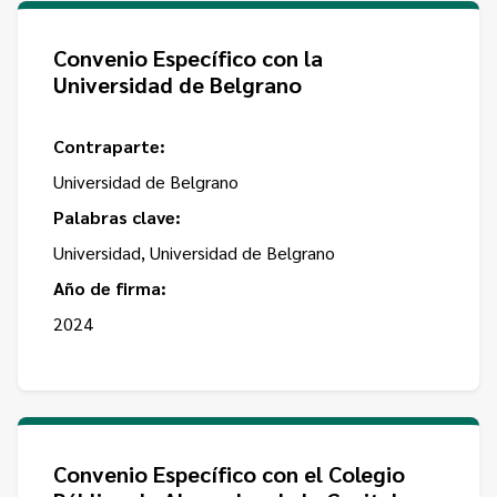
Contacto
Programa Educación en Derechos Humanos
Convenios
Cuento con Derechos
Convenio Específico con la
Universidad de Belgrano
Concursos
Transparencia
Acceso a la información Pública
Contraparte:
Universidad de Belgrano
Pedido de Acceso a la Información online
Palabras clave:
Tenés Derechos
Universidad, Universidad de Belgrano
Plan de Gobierno Abierto en la Justicia
Año de firma:
2024
Recursos y Acceso a la Justicia
Repositorio de Datos Abiertos
Convenio Específico con el Colegio