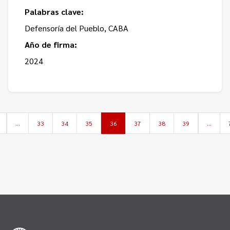
Palabras clave:
Defensoría del Pueblo, CABA
Año de firma:
2024
…
33
34
35
36
37
38
39
…