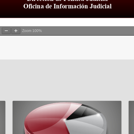
Zoom
100%