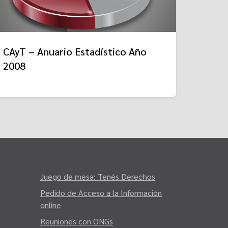
CAyT – Anuario Estadístico Año
2008
Juego de mesa: Tenés Derechos
Pedido de Acceso a la Información
online
Reuniones con ONGs