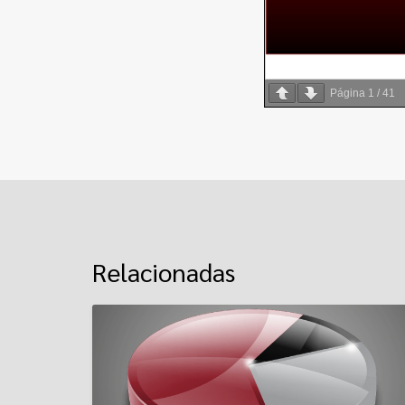
Página
1
/
41
Relacionadas