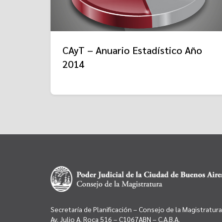
CAyT – Anuario Estadístico Año
2014
Secretaría de Planificación – Consejo de la Magistratura
Av. Julio A. Roca 516 – C1067ABN – C.A.B.A.