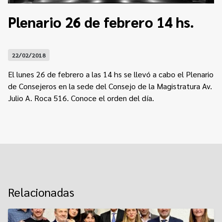
Contacto
Programa Educación en Derechos Humanos
Plenario 26 de febrero 14 hs.
Convenios
Cuento con Derechos
Concursos
Transparencia
22/02/2018
Acceso a la información Pública
El lunes 26 de febrero a las 14 hs se llevó a cabo el Plenario
Pedido de Acceso a la Información online
de Consejeros en la sede del Consejo de la Magistratura Av.
Julio A. Roca 516.
Conoce el orden del día.
Tenés Derechos
Plan de Gobierno Abierto en la Justicia
Recursos y Acceso a la Justicia
Repositorio de Datos Abiertos
Relacionadas