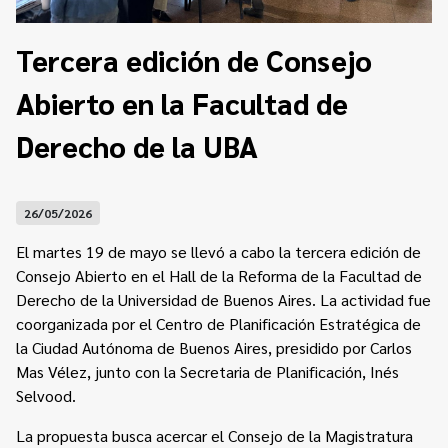
Contacto
Programa Educación en Derechos Humanos
Convenios
Cuento con Derechos
Tercera edición de Consejo
Concursos
Transparencia
Abierto en la Facultad de
Acceso a la información Pública
Derecho de la UBA
Pedido de Acceso a la Información online
Tenés Derechos
26/05/2026
Plan de Gobierno Abierto en la Justicia
El martes 19 de mayo se llevó a cabo la tercera edición de
Consejo Abierto en el Hall de la Reforma de la Facultad de
Recursos y Acceso a la Justicia
Derecho de la Universidad de Buenos Aires. La actividad fue
coorganizada por el Centro de Planificación Estratégica de
Repositorio de Datos Abiertos
la Ciudad Autónoma de Buenos Aires, presidido por Carlos
Mas Vélez, junto con la Secretaria de Planificación, Inés
Selvood.
La propuesta busca acercar el Consejo de la Magistratura