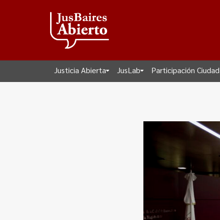
Justicia Abierta
JusLab
Participación Ciuda