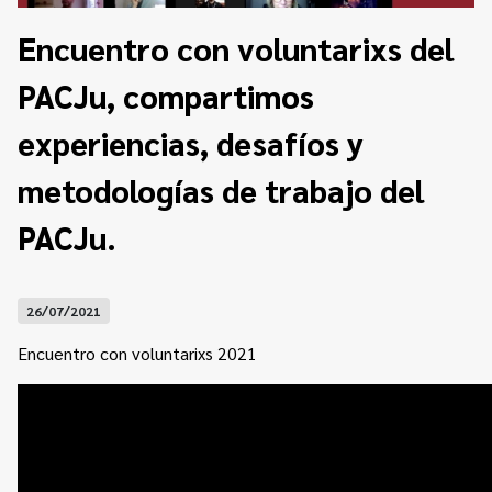
Contacto
Programa Educación en Derechos Humanos
Encuentro con voluntarixs del
Convenios
Cuento con Derechos
PACJu, compartimos
Concursos
Transparencia
Acceso a la información Pública
experiencias, desafíos y
metodologías de trabajo del
Pedido de Acceso a la Información online
PACJu.
Tenés Derechos
Plan de Gobierno Abierto en la Justicia
26/07/2021
Recursos y Acceso a la Justicia
Encuentro con voluntarixs 2021
Repositorio de Datos Abiertos