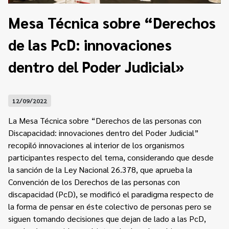
Contacto
Programa Educación en Derechos Humanos
Mesa Técnica sobre “Derechos
Convenios
Cuento con Derechos
de las PcD: innovaciones
Concursos
Transparencia
Acceso a la información Pública
dentro del Poder Judicial»
Pedido de Acceso a la Información online
12/09/2022
Tenés Derechos
La Mesa Técnica sobre “Derechos de las personas con
Plan de Gobierno Abierto en la Justicia
Discapacidad: innovaciones dentro del Poder Judicial”
recopiló innovaciones al interior de los organismos
Recursos y Acceso a la Justicia
participantes respecto del tema, considerando que desde
la sanción de la Ley Nacional 26.378, que aprueba la
Repositorio de Datos Abiertos
Convención de los Derechos de las personas con
discapacidad (PcD), se modificó el paradigma respecto de
la forma de pensar en éste colectivo de personas pero se
siguen tomando decisiones que dejan de lado a las PcD,