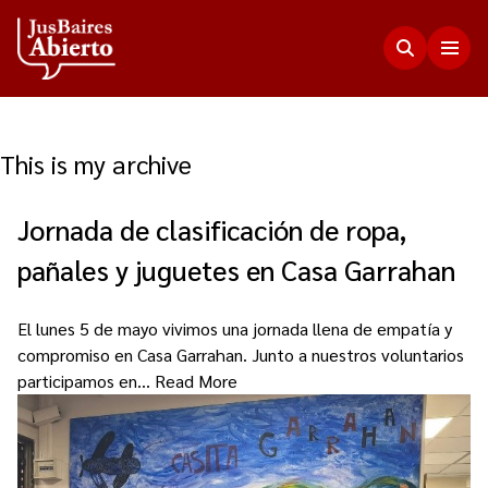
This is my archive
Justicia Abierta
Jornada de clasificación de ropa,
Transparencia
JusLab
pañales y juguetes en Casa Garrahan
Funciones del Consejo de la Magistratura
Innovación en la Justicia
Participación Ciudadana
Plenario de Consejeros
El lunes 5 de mayo vivimos una jornada llena de empatía y
Visualización de Datos
compromiso en Casa Garrahan. Junto a nuestros voluntarios
Programa Acceso Comunitario a Justicia
Novedades
Estadísticas
participamos en…
Read More
Redes Internacionales
Programa Protagonistas de Justicia
Presupuesto, compras, nómina de personal y
Preguntas Frecuentes
Encuentros anteriores
escala salarial.
Innovación e incidencia
Nuestros Co-creadores
Memorias