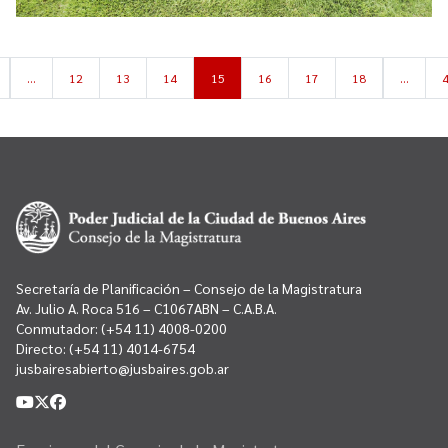
…
12
13
14
15
16
17
18
…
Secretaría de Planificación – Consejo de la Magistratura
Av. Julio A. Roca 516 – C1067ABN – C.A.B.A.
Conmutador:
(+54 11) 4008-0200
Directo:
(+54 11) 4014-6754
jusbairesabierto@jusbaires.gob.ar