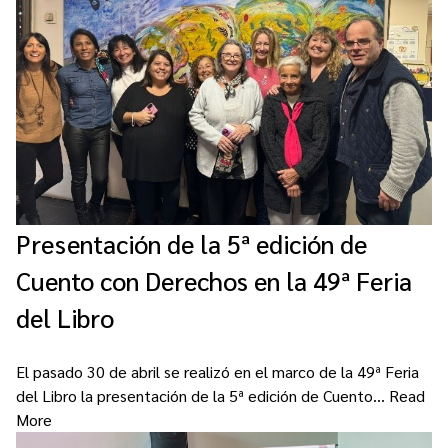
Contacto
Programa Educación en Derechos Humanos
Convenios
Cuento con Derechos
Concursos
Transparencia
Acceso a la información Pública
Pedido de Acceso a la Información online
Tenés Derechos
Presentación de la 5ª edición de
Plan de Gobierno Abierto en la Justicia
Cuento con Derechos en la 49ª Feria
Recursos y Acceso a la Justicia
del Libro
Repositorio de Datos Abiertos
El pasado 30 de abril se realizó en el marco de la 49ª Feria
del Libro la presentación de la 5ª edición de Cuento…
Read
More