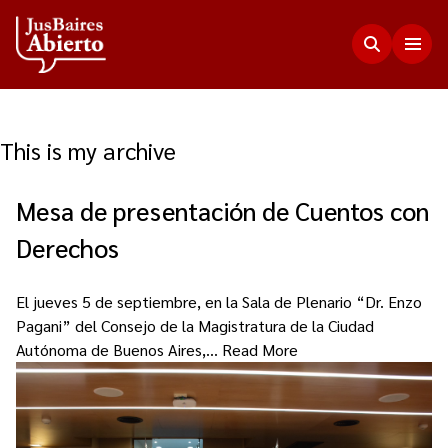
This is my archive
Justicia Abierta
Mesa de presentación de Cuentos con
Transparencia
JusLab
Derechos
Funciones del Consejo de la Magistratura
Innovación en la Justicia
Participación Ciudadana
Plenario de Consejeros
El jueves 5 de septiembre, en la Sala de Plenario “Dr. Enzo
Visualización de Datos
Pagani” del Consejo de la Magistratura de la Ciudad
Programa Acceso Comunitario a Justicia
Novedades
Estadísticas
Autónoma de Buenos Aires,…
Read More
Redes Internacionales
Programa Protagonistas de Justicia
Presupuesto, compras, nómina de personal y
Preguntas Frecuentes
Encuentros anteriores
escala salarial.
Innovación e incidencia
Nuestros Co-creadores
Memorias