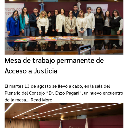
Contacto
Programa Educación en Derechos Humanos
Convenios
Cuento con Derechos
Concursos
Transparencia
Acceso a la información Pública
Pedido de Acceso a la Información online
Mesa de trabajo permanente de
Tenés Derechos
Acceso a Justicia
Plan de Gobierno Abierto en la Justicia
Recursos y Acceso a la Justicia
El martes 13 de agosto se llevó a cabo, en la sala del
Plenario del Consejo “Dr. Enzo Pagani”, un nuevo encuentro
Repositorio de Datos Abiertos
de la mesa…
Read More