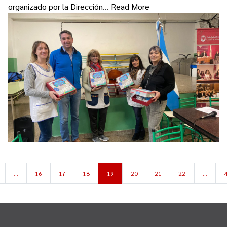
organizado por la Dirección…
Read More
…
16
17
18
19
20
21
22
…