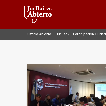
Justicia Abierta
JusLab
Participación Ciuda