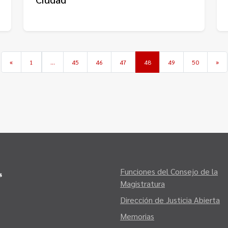
«
1
…
45
46
47
48
49
50
»
Funciones del Consejo de la
Magistratura
Dirección de Justicia Abierta
Memorias