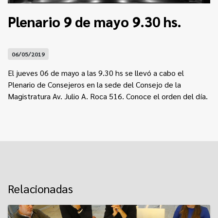
Contacto
Programa Educación en Derechos Humanos
Plenario 9 de mayo 9.30 hs.
Convenios
Cuento con Derechos
Concursos
Transparencia
06/05/2019
Acceso a la información Pública
El jueves 06 de mayo a las 9.30 hs se llevó a cabo el
Pedido de Acceso a la Información online
Plenario de Consejeros en la sede del Consejo de la
Magistratura Av. Julio A. Roca 516.
Conoce el orden del día.
Tenés Derechos
Plan de Gobierno Abierto en la Justicia
Recursos y Acceso a la Justicia
Repositorio de Datos Abiertos
Relacionadas