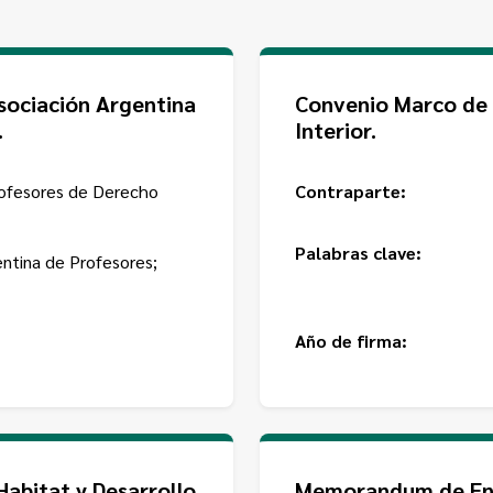
sociación Argentina
Convenio Marco de C
.
Interior.
rofesores de Derecho
Contraparte:
Palabras clave:
entina de Profesores;
Año de firma:
Habitat y Desarrollo
Memorandum de Ente