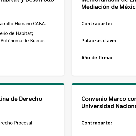
Mediación de Méxic
esarrollo Humano CABA.
Contraparte:
erio de Habitat;
d Autónoma de Buenos
Palabras clave:
Año de firma:
tina de Derecho
Convenio Marco con
Universidad Nacion
erecho Procesal
Contraparte: