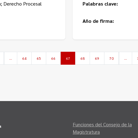
n; Derecho Procesal
Palabras clave:
Año de firma:
…
64
65
66
67
68
69
70
…
Funciones del Consejo de la
Magistratura